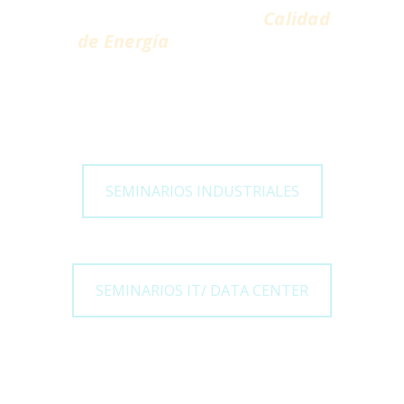
causas prácticas de
Calidad
de Energía
, Evitándolos y/o
resolviéndolos para que no
afecten sus cargas críticas.
SEMINARIOS INDUSTRIALES
SEMINARIOS IT/ DATA CENTER