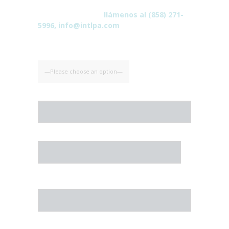
Si prefiere contactarnos a nuestras oficinas
en California, E.U.A.
llámenos al (858) 271-
5996, info@intlpa.com
Seleccione Su País
Nombre Completo*
Compañia*
Posición/ Puesto*