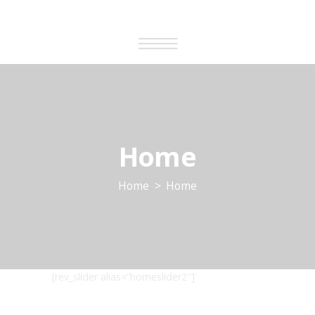
Home
Home
Home
[rev_slider alias=”homeslider2″]