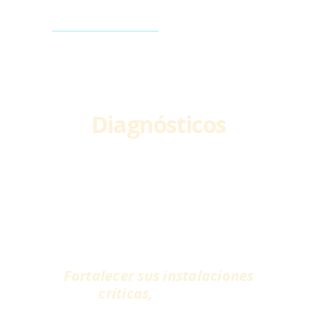
Diagnósticos
Incrementa confiabilidad y
disponibilidad
identificando y reduciendo
puntos débiles.
Fortalecer sus instalaciones
críticas,
creando
redundancia.