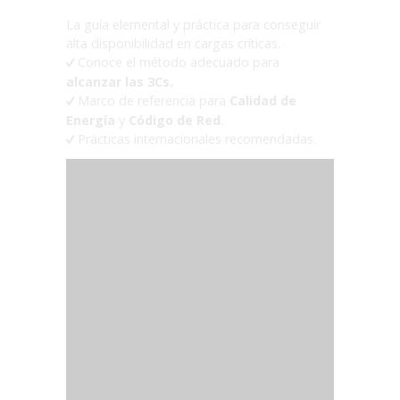
La guía elemental y práctica para conseguir
alta disponibilidad en cargas críticas.
Conoce el método adecuado para
alcanzar las 3Cs.
Marco de referencia para
Calidad de
Energía
y
Código de Red
.
Prácticas internacionales recomendadas.